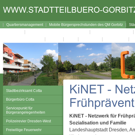
Quartiersmanagement
Mobile Bürgersprechstunden des QM Gorbitz
Stä
Lageplan
Broschüre Wegweiser durch Gorbitz
Interaktiver Wegweiser
Gorbitzer Nachrichten
Kontakt
Links
Impressum
Datenschutz
Stadtbezirksamt Cotta
Bürgerbüro Cotta
Servicepunkt für
Bürgerangelegenheiten
KiNET - Netzwerk für Frühpr
Polizeirevier Dresden-West
Sozialisation und Familie
Landeshauptstadt Dresden, Am
Freiwillige Feuerwehr