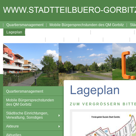
Quartiersmanagement
Mobile Bürgersprechstunden des QM Gorbitz
Stä
Lageplan
Broschüre Wegweiser durch Gorbitz
Interaktiver Wegweiser
Gorbitzer Nachrichten
Kontakt
Links
Impressum
Datenschutz
Quartiersmanagement
Mobile Bürgersprechstunden
ZUM VERGRÖSSERN BITTE
des QM Gorbitz
Städtische Einrichtungen,
Verwaltung, Sonstiges
Akteure
Aktuelles