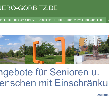
chstunden des QM Gorbitz
Städtische Einrichtungen, Verwaltung, Sonstiges
bitz
Interaktiver Wegweiser
Verfügungsfonds
Westhangfest
Westhang
Impressum
Datenschutz
Druckbar