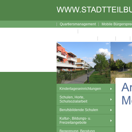
Quartiersmanagement
Mobile Bürgerspre
Lageplan
Broschüre Wegweiser durch Gor
Gorbitzer Nachrichten
Kontakt
Links
Kindertageseinrichtungen
Schulen, Horte,
Schulsozialarbeit
Berufsbildende Schulen
Kultur-, Bildungs- u.
Freizeitangebote
Begegnung, Beratung,