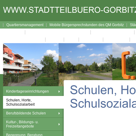
Quartiersmanagement
Mobile Bürgersprechstunden des QM Gorbitz
Stä
Lageplan
Broschüre Wegweiser durch Gorbitz
Interaktiver Wegweiser
Gorbitzer Nachrichten
Kontakt
Links
Impressum
Datenschutz
Kindertageseinrichtungen
Schulen, Horte,
Schulsozialarbeit
Berufsbildende Schulen
Kultur-, Bildungs- u.
Freizeitangebote
Begegnung, Beratung,