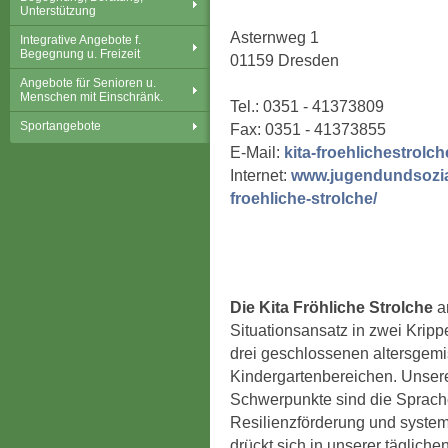
Unterstützung
Asternweg 1
Integrative Angebote f.
Begegnung u. Freizeit
01159 Dresden
Angebote für Senioren u.
Menschen mit Einschränk.
Tel.: 0351 - 41373809
Sportangebote
Fax: 0351 - 41373855
E-Mail:
kita-froehlichestrolc
Internet:
www.jugendundsozial
froehliche-strolche/
Die Kita Fröhliche Strolche
a
Situationsansatz in zwei Krip
drei geschlossenen altersgem
Kindergartenbereichen. Unser
Schwerpunkte sind die Sprach
Resilienzförderung und system
drückt sich in unserer tägliche