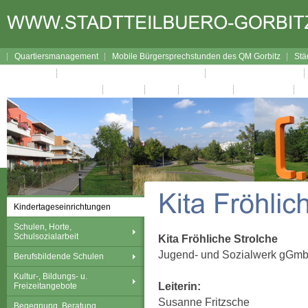
Quartiersmanagement
Mobile Bürgersprechstunden des QM Gorbitz
Stä
Lageplan
Broschüre Wegweiser durch Gorbitz
Interaktiver Wegweiser
Gorbitzer Nachrichten
Kontakt
Links
Impressum
Datenschutz
Kindertageseinrichtungen
Schulen, Horte,
Schulsozialarbeit
Kita Fröhliche Strolche
Jugend- und Sozialwerk gGm
Berufsbildende Schulen
Kultur-, Bildungs- u.
Leiterin:
Freizeitangebote
Susanne Fritzsche
Begegnung, Beratung,